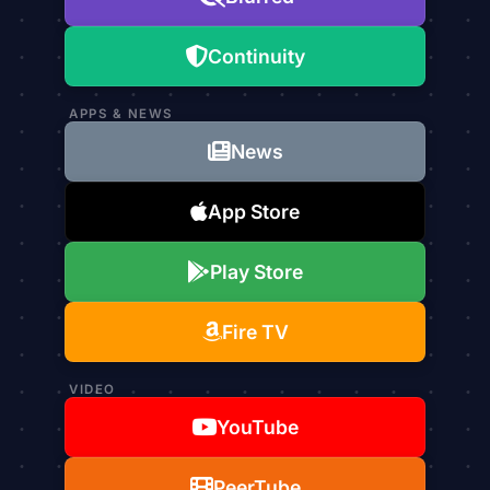
Continuity
APPS & NEWS
News
App Store
Play Store
Fire TV
VIDEO
YouTube
PeerTube